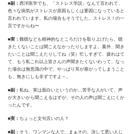
■副：
西洋医学でも、「ストレス学説」なんて言われて、
色々な病気がストレスが原因もしくは要因になっていると
言われています。私の場合もそうでした。ストレス！の一
言ですからね〜
■実：
難聴なども精神的なところだけを取り上げたら、聴
きたくないことは聞こえなかったりしますよ。案外、聞き
たいことは聞こえたりしてね（笑）忙しすぎて、疲れはて
て、もう私これ以上皆さんの声聞きたくないわって、なっ
た場合は無意識の中で、やっぱり耳が塞がってしまうこと
も、無きにしも非ずですよ～。
■副：
私ね、実は面白いというのか…苦手な人がいて、声
が大きいから聞こえるはずが、その人の声は聞こえにくか
ったんです。
■実：
ちょっと文句言いの人？
■副：
そう、ワンマンな人で、まぁその、決して悪い人じ