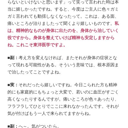
らないといけないと思います」って笑って言われた時は本
当に嬉しかったですね。すると、今度はご主人に色々ガミ
ガミ言われても動揺しなくなったって。これは、ある面、
痛いところが治りましたって聞くより嬉しいものです。
私
は、精神的なものが身体に出たのを、身体から治していく
役ですから。身体を整えていけば精神も安定しますから
ね。これこそ東洋医学ですよ。
■副：
考え方を変えなければ、またそれが身体の症状とな
って現れる可能性がある。そういう意味では、根本原因ま
で治したってことですよね。
■実：
それだったら嬉しいですね。今日こられた方も精神
的にも家庭的にもちょっと大変で、若いのに血圧がすごく
高くなったりするんですが。痛いところが色々あったり、
フラフラしてひとりでここに来れなかったんです。それが
気が付けばもう一人で来られてますからね。
■副：
へ～。気がついたら。