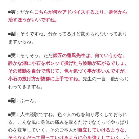
■実：
だから
こちらが何かアドバイスするより、身体から
治すほうがいいですね。
■副：
そうですね、分かってるけど変えられないってあり
ますからね。
■実：
そうそう。ただ
師匠の蓮風先生は、何ていうかな、
静かな湖に小石をポンッて投げたら波動が広がるでしょ。
その波動を自分で感じて、色々気づく事が多いんですが。
小石の投げ方が抜群に上手ですね。
先生の一言、後からじ
わってきますね。
■副：
ふーん。
■実：
人生経験ですね。色々人の心を知り尽くしておられ
る。こんな風に身体の痛みを取るだけでなくってやっぱり
心を変革していく。そのご本人が
自立していけるような、
そうなんだって思っていけるように心を強くしていく。
心