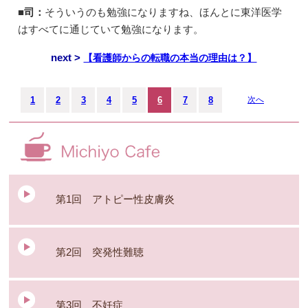
■司：
そういうのも勉強になりますね、ほんとに東洋医学
はすべてに通じていて勉強になります。
next >
【看護師からの転職の本当の理由は？】
1
2
3
4
5
6
7
8
次へ
第1回 アトピー性皮膚炎
第2回 突発性難聴
第3回 不妊症