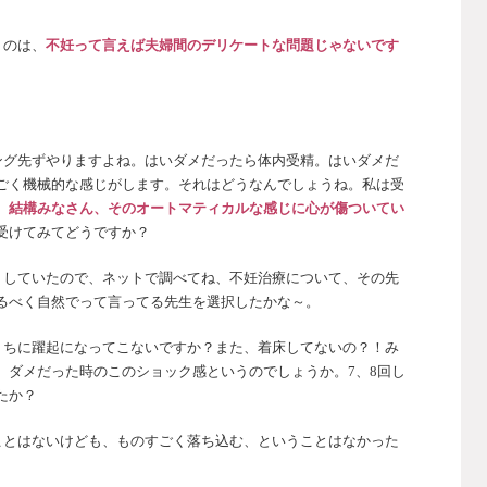
うのは、
不妊って言えば夫婦間のデリケートな問題じゃないです
ング先ずやりますよね。はいダメだったら体内受精。はいダメだ
ごく機械的な感じがします。それはどうなんでしょうね。私は受
、
結構みなさん、そのオートマティカルな感じに心が傷ついてい
受けてみてどうですか？
りしていたので、ネットで調べてね、不妊治療について、その先
るべく自然でって言ってる先生を選択したかな～。
うちに躍起になってこないですか？また、着床してないの？！み
。ダメだった時のこのショック感というのでしょうか。7、8回し
たか？
ことはないけども、ものすごく落ち込む、ということはなかった