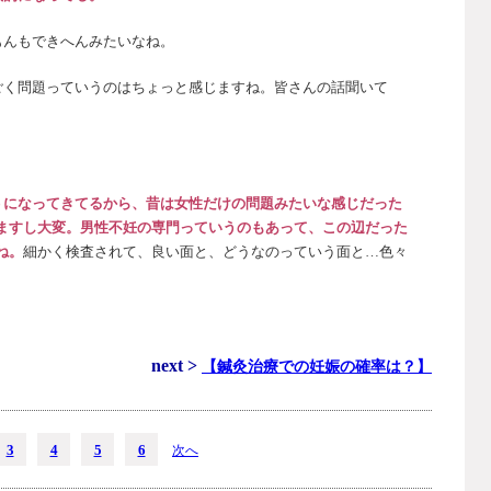
もんもできへんみたいなね。
ごく問題っていうのはちょっと感じますね。皆さんの話聞いて
うになってきてるから、昔は女性だけの問題みたいな感じだった
ますし大変。男性不妊の専門っていうのもあって、この辺だった
ね。
細かく検査されて、良い面と、どうなのっていう面と…色々
next >
【鍼灸治療での妊娠の確率は？】
3
4
5
6
次へ