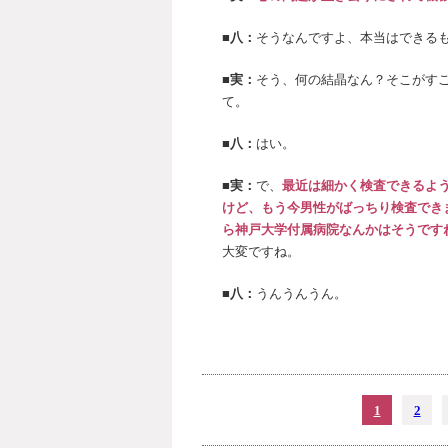
■八：
そうなんですよ、本当はできる
■実：
そう、何の結晶なん？そこがす
て。
■八：
はい。
■実：
で、
最近は細かく検査できるよ
けど、もう今男性がばっちり検査でき
ら神戸大学付属病院なんかはそうです
大変ですね。
■八：
うんうんうん。
1
2