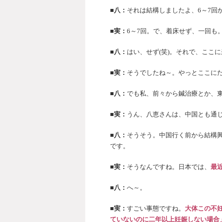
■八：
それは結構しましたよ、6～7回
■実：
6～7回。で、着床せず、一回も
■八：
はい、せず(笑)。それで、ここ
■実：
そうでしたね～。やっとここに
■八：
でも私、前々から鍼治療とか、
■実：
うん、八恵さんは、中国とも通
■八：
そうそう。中国行く前から結構
です。
■実：
そうなんですね。日本では、
最
■八：
へ～。
■実：
すごい事態ですね。
大体この不
ていないのに二年以上妊娠しない場合