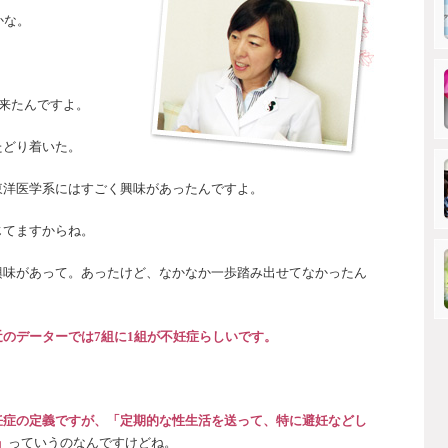
かな。
。
に来たんですよ。
たどり着いた。
東洋医学系にはすごく興味があったんですよ。
じてますからね。
興味があって。あったけど、なかなか一歩踏み出せてなかったん
近のデーターでは7組に1組が不妊症らしいです。
妊症の定義ですが、「定期的な性生活を送って、特に避妊などし
」
っていうのなんですけどね。