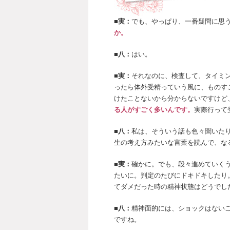
■実：
でも、やっぱり、一番疑問に思
か。
■八：
はい。
■実：
それなのに、検査して、タイミ
ったら体外受精っていう風に、ものす
けたことないから分からないですけど
る人がすごく多いんです。
実際行って
■八：
私は、そういう話も色々聞いた
生の考え方みたいな言葉を読んで、な
■実：
確かに。でも、段々進めていく
たいに。判定のたびにドキドキしたり
てダメだった時の精神状態はどうでし
■八：
精神面的には、ショックはない
ですね。