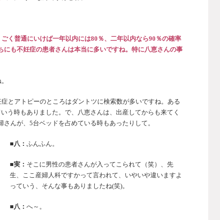
ごく普通にいけば一年以内には80％、二年以内なら90％の確率
ちにも不妊症の患者さんは本当に多いですね。特に八恵さんの事
ね。
妊症とアトピーのところはダントツに検索数が多いですね。ある
ていう時もありました。で、八恵さんは、出産してからも来てく
婦さんが、5台ベッドを占めている時もあったりして。
■八：
ふんふん。
■実：
そこに男性の患者さんが入ってこられて（笑）、先
生、ここ産婦人科ですかって言われて、いやいや違いますよ
っていう、そんな事もありましたね(笑)。
■八：
へ～。