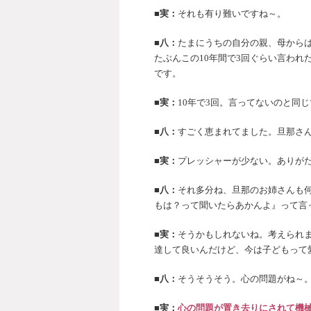
■実：
それも有り難いですね～。
■八：
たまにうちの自分の親、母から
たぶんこの10年間で3回ぐらい言われ
です。
■実：
10年で3回。言ってないのと同
■八：
すごく恵まれてました。旦那さ
■実：
プレッシャーが少ない。ありが
■八：
それ多分ね、旦那のお姉さんも
もは？って聞いたらあかんよ』って言
■実：
そうかもしれないね。考えられ
達して良いんだけど、今は子どもって愛
■八：
そうそうそう。心の問題がね～
■実：
心の問題が置き去りにされて機