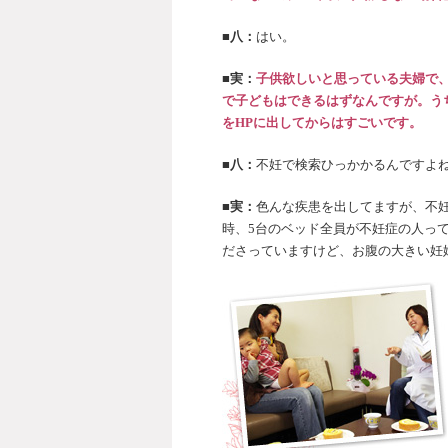
■八：
はい。
■実：
子供欲しいと思っている夫婦で、
で子どもはできるはずなんですが。う
をHPに出してからはすごいです。
■八：
不妊で検索ひっかかるんですよ
■実：
色んな疾患を出してますが、不
時、5台のベッド全員が不妊症の人っ
ださっていますけど、お腹の大きい妊