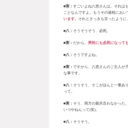
■実：
すごいよね八恵さんは。それは
ことなんですよ。もうその過程におい
います。
それとさっきも言ったように
■八：
そうそうそう、必死。
■実：
だから、
男性にも必死になって
■八：
そうですよね。
■実：
ですから、八恵さんのご主人が
な事です。
■八：
そうそう、そこがほんと一番あ
って。
■実：
そう、両方の親共言わなかった
いつやねんって(笑)。
■八：
そうそう。