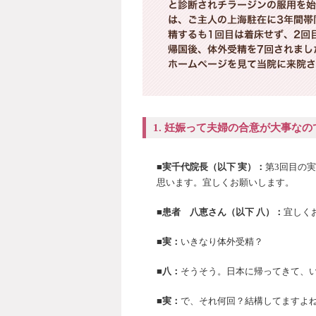
1. 妊娠って夫婦の合意が大事なの
■実千代院長（以下 実）：
第3回目の
思います。宜しくお願いします。
■患者 八恵さん（以下 八）：
宜しく
■実：
いきなり体外受精？
■八：
そうそう。日本に帰ってきて、い
■実：
で、それ何回？結構してますよ